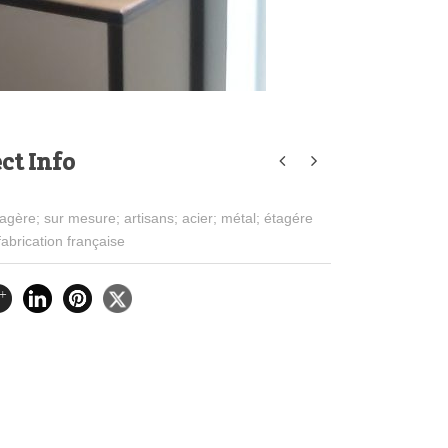
ct Info
agère; sur mesure; artisans; acier; métal; étagére
fabrication française