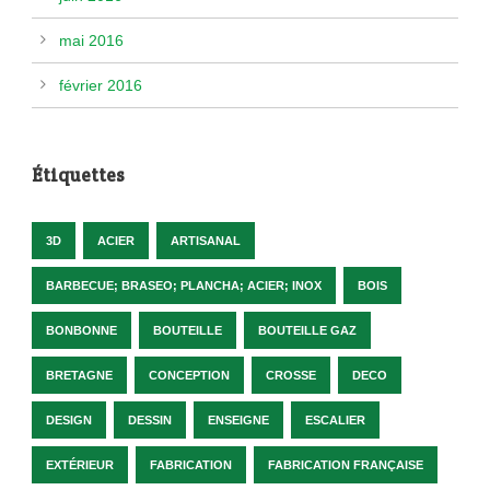
mai 2016
février 2016
Étiquettes
3D
ACIER
ARTISANAL
BARBECUE; BRASEO; PLANCHA; ACIER; INOX
BOIS
BONBONNE
BOUTEILLE
BOUTEILLE GAZ
BRETAGNE
CONCEPTION
CROSSE
DECO
DESIGN
DESSIN
ENSEIGNE
ESCALIER
EXTÉRIEUR
FABRICATION
FABRICATION FRANÇAISE