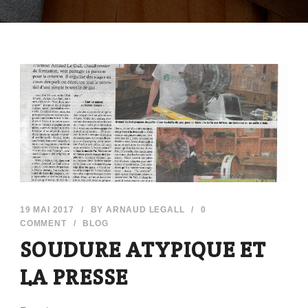
19 MAI 2017
/
BY
ARNAUD LEGALL
/
0
COMMENT
/
BLOG
SOUDURE ATYPIQUE ET
LA PRESSE