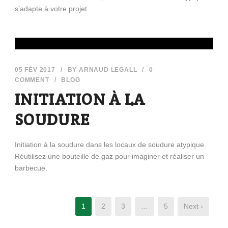
s’adapte à votre projet.
05 FÉV 2017
/
BY
ARNAUD LEGALL
/
0
COMMENT
/
BLOG
INITIATION À LA
SOUDURE
Initiation à la soudure dans les locaux de soudure atypique.
Réutilisez une bouteille de gaz pour imaginer et réaliser un
barbecue.
1
2
3
…
5
Next ›