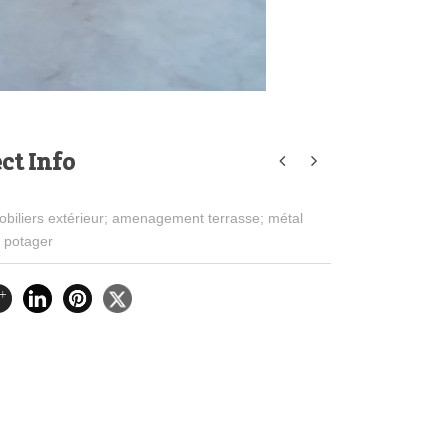
ct Info
biliers extérieur; amenagement terrasse; métal
c potager