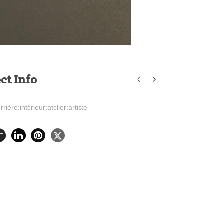
ct Info
rrière;intérieur;atelier;artiste