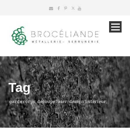
Tag
garde corps; découpe laser; design;intérieur;